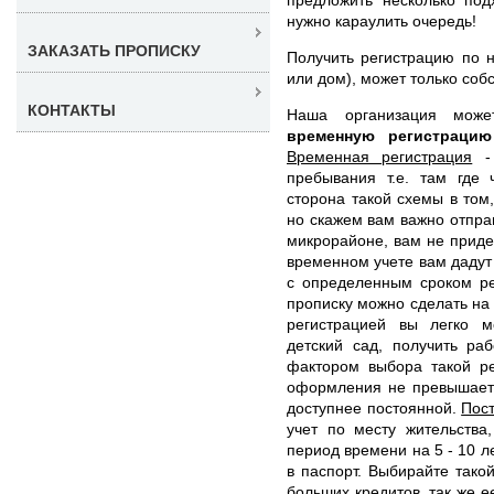
нужно караулить очередь!
ЗАКАЗАТЬ ПРОПИСКУ
Получить регистрацию по н
или дом), может только соб
КОНТАКТЫ
Наша организация мож
временную регистраци
Временная регистрация
- 
пребывания т.е. там где 
сторона такой схемы в том,
но скажем вам важно отправ
микрорайоне, вам не приде
временном учете вам дадут
с определенным сроком ре
прописку можно сделать на 
регистрацией вы легко м
детский сад, получить ра
фактором выбора такой ре
оформления не превышает 
доступнее постоянной.
Пос
учет по месту жительства
период времени на 5 - 10 л
в паспорт. Выбирайте тако
больших кредитов, так же е